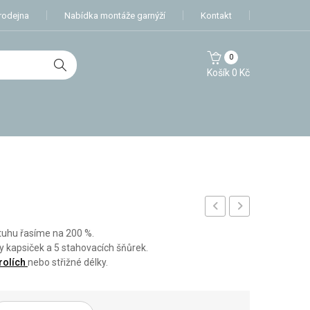
rodejna
Nabídka montáže garnýží
Kontakt
0
Košík
0
Kč
stuha
EX
Stuhu řasíme na 200 %.
Tulli
y kapsiček a 5 stahovacích šňůrek.
rolích
nebo střižné délky.