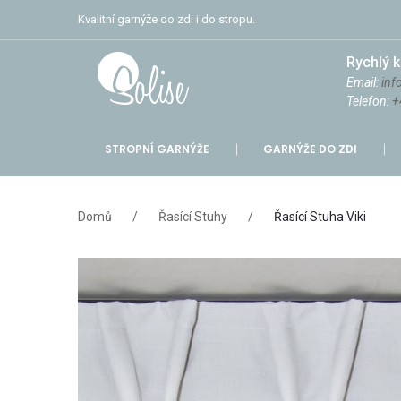
Kvalitní garnýže do zdi i do stropu.
Rychlý k
Email:
inf
Telefon:
+
STROPNÍ GARNÝŽE
GARNÝŽE DO ZDI
Domů
/
Řasící Stuhy
/
Řasící Stuha Viki