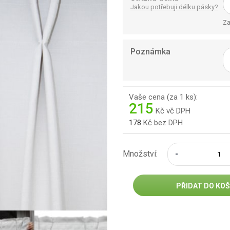
Jakou potřebuji délku pásky?
Za
Poznámka
Vaše cena (za
1
ks):
215
Kč
vč DPH
178
Kč
bez DPH
Množství:
PŘIDAT DO KOŠ