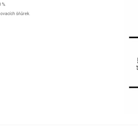
0 %.
hovacích šňůrek.