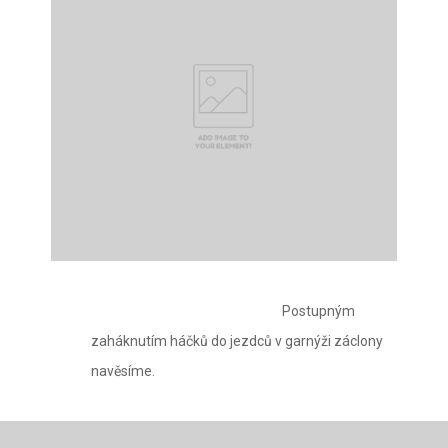
Postupným
zaháknutím háčků do jezdců v garnýži záclony
navěsíme.