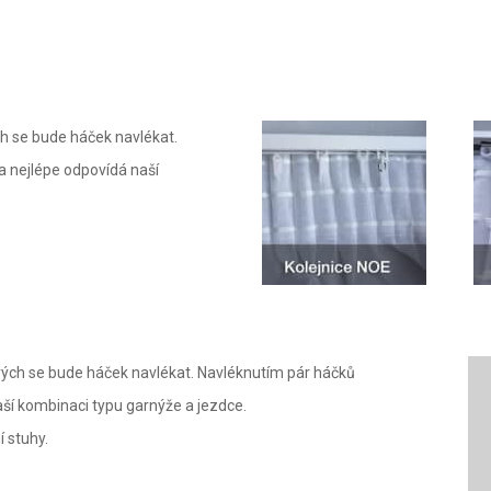
ch se bude háček navlékat.
 nejlépe odpovídá naší
erých se bude háček navlékat. Navléknutím pár háčků
ší kombinaci typu garnýže a jezdce.
 stuhy.