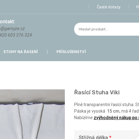
Časté dotazy
P
ontakt:
o@garnyze.cz
420 603 376 324
STUHY NA ŘASENÍ
PŘÍSLUŠENSTVÍ
Řasící Stuha Viki
Plně transparentní řasící stuha. 
Páska je vysoká
15
cm
, má 4 řad
Nabízíme
zvýhodněný nákup po 
Střižná délka
*