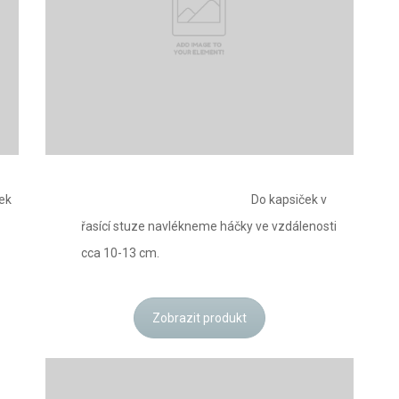
ek
Do kapsiček v
řasící stuze navlékneme háčky ve vzdálenosti
cca 10-13 cm.
Zobrazit produkt