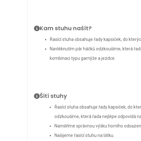
Kam stuhu našít?
Řasící stuha obsahuje řady kapsiček, do který
Navléknutím pár háčků odzkoušíme, která řada
kombinaci typu garnýže a jezdce.
Šití stuhy
Řasící stuha obsahuje řady kapsiček, do kt
odzkoušíme, která řada nejlépe odpovídá na
Naměříme správnou výšku horního odsazení
Našijeme řasící stuhu na látku.