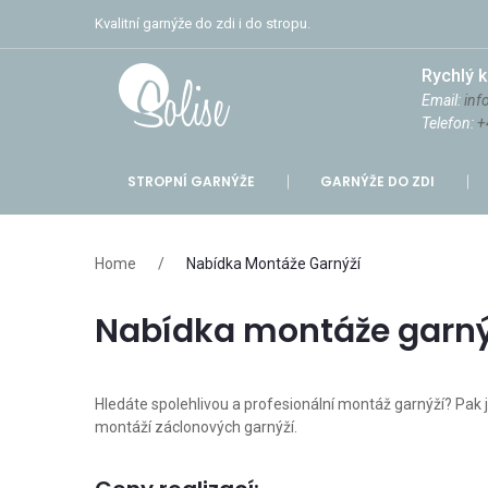
Kvalitní garnýže do zdi i do stropu.
Rychlý k
Email:
inf
Telefon:
+
STROPNÍ GARNÝŽE
GARNÝŽE DO ZDI
Home
/
Nabídka Montáže Garnýží
Nabídka montáže garný
Hledáte spolehlivou a profesionální montáž garnýží? Pak
montáží záclonových garnýží.