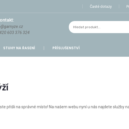
Časté dotazy
P
ontakt:
o@garnyze.cz
420 603 376 324
STUHY NA ŘASENÍ
PŘÍSLUŠENSTVÍ
ží
 jste přišli na správné místo! Na našem webu nyní u nás najdete služb