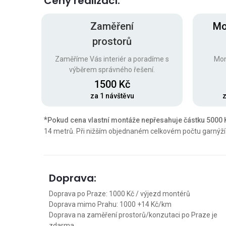
Ceny realizací:
Zaměření
Mo
prostorů
Zaměříme Vás interiér a poradíme s
Mon
výběrem správného řešení.
1500 Kč
za 1 návštěvu
z
*
Pokud cena vlastní montáže nepřesahuje částku 5000 K
14 metrů. Při nižším objednaném celkovém počtu garnýží 
Doprava:
Doprava po Praze: 1000 Kč / výjezd montérů
Doprava mimo Prahu: 1000 +14 Kč/km
Doprava na zaměření prostorů/konzutaci po Praze je
zdarma.