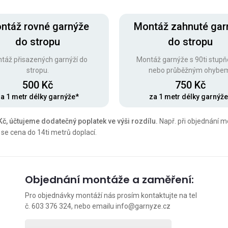
ntáž rovné garnýže
Montáž zahnuté gar
do stropu
do stropu
táž přisazených garnýží do
Montáž garnýže s 90ti stup
stropu.
nebo průběžným ohybe
500 Kč
750 Kč
a 1 metr délky garnýže*
za 1 metr délky garnýž
č, účtujeme dodatečný poplatek ve výši rozdílu.
Např. při objednání 
se cena do 14ti metrů doplací.
Objednání montáže a zaměření:
Pro objednávky montáží nás prosím kontaktujte na tel
č. 603 376 324, nebo emailu
info@garnyze.cz