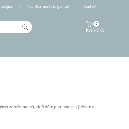
rodejna
Nabídka montáže garnýží
Kontakt
0
Košík
0
Kč
y našich zaměstnanců, kteří Vám pomohou s výběrem a