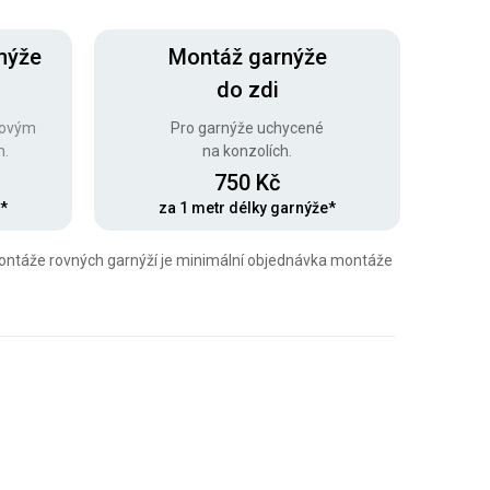
nýže
Montáž garnýže
do zdi
ňovým
Pro garnýže uchycené
m.
na konzolích.
750 Kč
e*
za 1 metr délky garnýže*
montáže rovných garnýží je minimální objednávka montáže