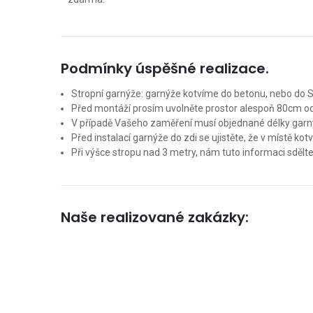
Podmínky úspěšné realizace.
Stropní garnýže: garnýže kotvíme do betonu, nebo do S
Před montáží prosím uvolněte prostor alespoň 80cm o
V případě Vašeho zaměření musí objednané délky garn
Před instalací garnýže do zdi se ujistěte, že v místě ko
Při výšce stropu nad 3 metry, nám tuto informaci sděl
Naše realizované zakázky: