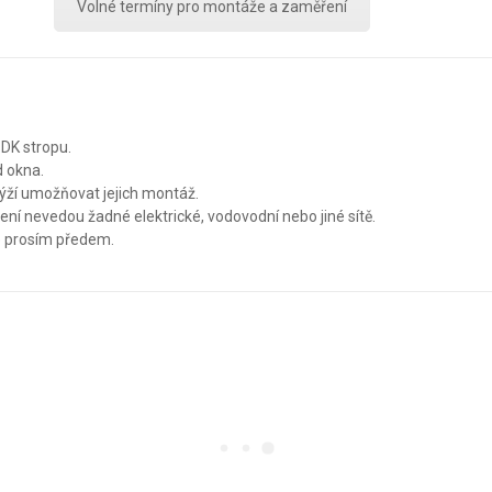
Volné termíny pro montáže a zaměření
DK stropu.
d okna.
ýží umožňovat jejich montáž.
tvení nevedou žadné elektrické, vodovodní nebo jiné sítě.
te prosím předem.