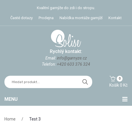
Kvalitní garnýže do zdi i do stropu.
Časté dotazy
Prodejna
Nabídka montáže garnýží
Kontakt
Rychlý kontakt:
Email:
info@garnyze.cz
Telefon:
+420 603 376 324
0
Košík
0
Kč
MENU
Stropní garnýže
Home
/
Test 3
Garnýže do zdi