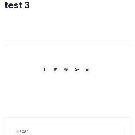
test 3
Stuhy na řasení
Příslušenství