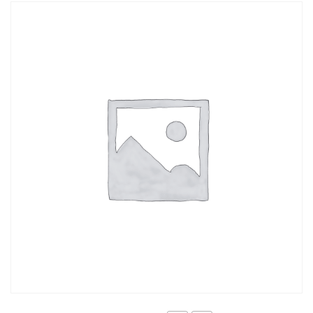
Stuhy na řasení
Příslušenství