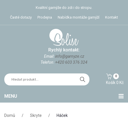
Kvalitní garnýže do zdi i do stropu.
Časté dotazy
Prodejna
Nabídka montáže garnýží
Kontakt
Rychlý kontakt:
Email:
info@garnyze.cz
Telefon:
+420 603 376 324
0
Košík
0
Kč
MENU
Stropní garnýže
Domů
/
Skryte
/
Háček
Garnýže do zdi