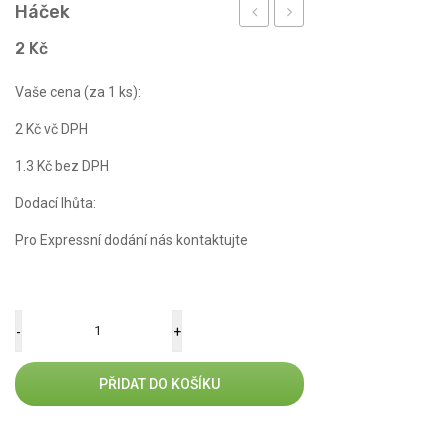
Háček
EXCLUSIVE
G
2
Kč
180
Vaše cena (za 1 ks):
mm
2
Kč
vč DPH
1.3
Kč
bez DPH
Dodací lhůta:
Pro Expressní dodání nás kontaktujte
Množství
PŘIDAT DO KOŠÍKU