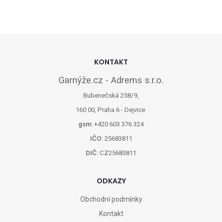
KONTAKT
Garnýže.cz - Adrems s.r.o.
Bubenečská 258/9,
160 00, Praha 6 - Dejvice
gsm:
+420 603 376 324
IČO:
25683811
DIČ:
CZ25683811
ODKAZY
Obchodní podmínky
Kontakt