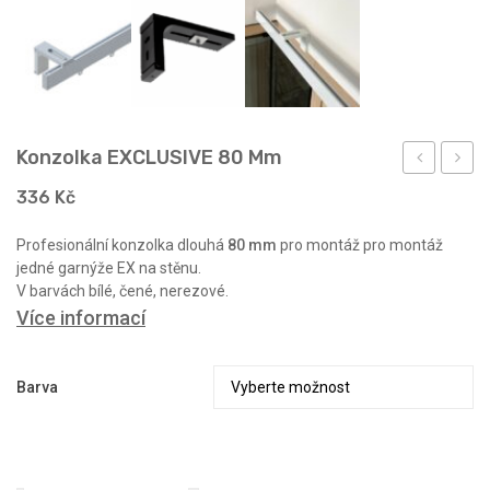
Konzolka EXCLUSIVE 80 Mm
A
na
336
Kč
stěnu
Profesionální konzolka dlouhá
80 mm
pro montáž pro montáž
UNI
jedné garnýže EX na stěnu.
V barvách bílé, čené, nerezové.
Více informací
Barva
Množství