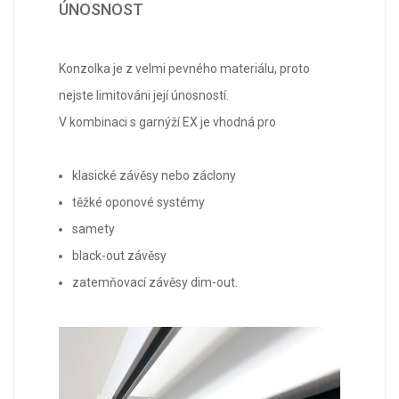
ÚNOSNOST
Konzolka je z velmi pevného materiálu, proto
nejste limitováni její únosností.
V kombinaci s garnýží EX je vhodná pro
klasické závěsy nebo záclony
těžké oponové systémy
samety
black-out závěsy
zatemňovací závěsy dim-out.