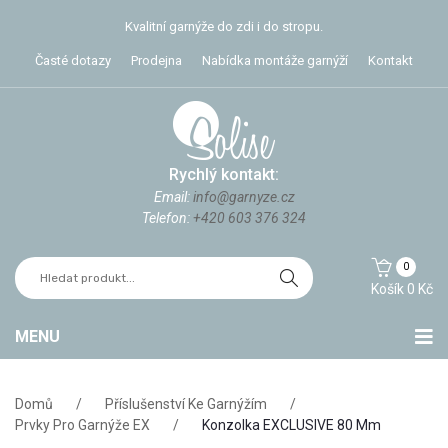
Kvalitní garnýže do zdi i do stropu.
Časté dotazy
Prodejna
Nabídka montáže garnýží
Kontakt
Rychlý kontakt:
Email:
info@garnyze.cz
Telefon:
+420 603 376 324
0
Košík
0
Kč
MENU
Stropní garnýže
Domů
/
Příslušenství Ke Garnýžím
/
Garnýže do zdi
Prvky Pro Garnýže EX
/
Konzolka EXCLUSIVE 80 Mm