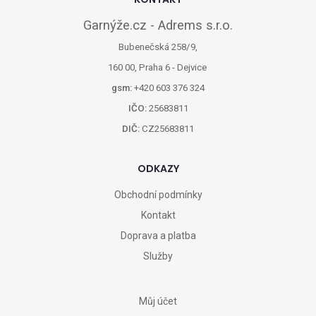
Garnýže.cz - Adrems s.r.o.
Bubenečská 258/9,
160 00, Praha 6 - Dejvice
gsm:
+420 603 376 324
IČO:
25683811
DIČ:
CZ25683811
ODKAZY
Obchodní podmínky
Kontakt
Doprava a platba
Služby
Můj účet