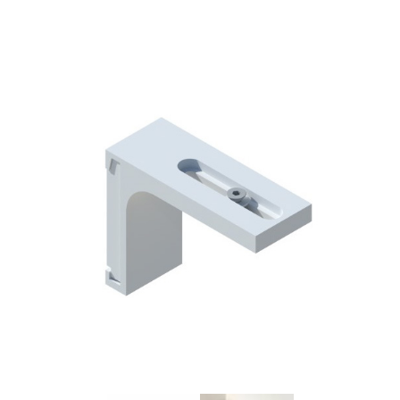
Stuhy na řasení
Příslušenství